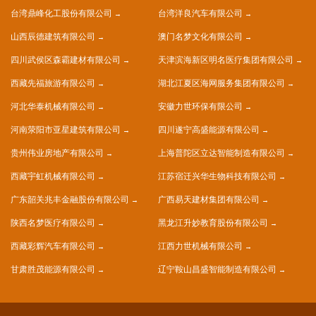
台湾鼎峰化工股份有限公司
台湾洋良汽车有限公司
山西辰德建筑有限公司
澳门名梦文化有限公司
四川武侯区森霸建材有限公司
天津滨海新区明名医疗集团有限公司
西藏先福旅游有限公司
湖北江夏区海网服务集团有限公司
河北华泰机械有限公司
安徽力世环保有限公司
河南荥阳市亚星建筑有限公司
四川遂宁高盛能源有限公司
贵州伟业房地产有限公司
上海普陀区立达智能制造有限公司
西藏宇虹机械有限公司
江苏宿迁兴华生物科技有限公司
广东韶关兆丰金融股份有限公司
广西易天建材集团有限公司
陕西名梦医疗有限公司
黑龙江升妙教育股份有限公司
西藏彩辉汽车有限公司
江西力世机械有限公司
甘肃胜茂能源有限公司
辽宁鞍山昌盛智能制造有限公司